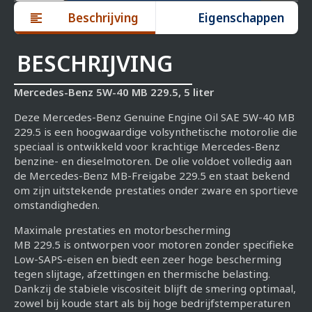
40
Beschrijving
Eigenschappen
MB
229.5,
5
liter
BESCHRIJVING
aantal
Mercedes-Benz 5W-40 MB 229.5, 5 liter
Deze Mercedes-Benz Genuine Engine Oil SAE 5W-40 MB
229.5 is een hoogwaardige volsynthetische motorolie die
speciaal is ontwikkeld voor krachtige Mercedes-Benz
benzine- en dieselmotoren. De olie voldoet volledig aan
de Mercedes-Benz MB-Freigabe 229.5 en staat bekend
om zijn uitstekende prestaties onder zware en sportieve
omstandigheden.
Maximale prestaties en motorbescherming
MB 229.5 is ontworpen voor motoren zonder specifieke
Low-SAPS-eisen en biedt een zeer hoge bescherming
tegen slijtage, afzettingen en thermische belasting.
Dankzij de stabiele viscositeit blijft de smering optimaal,
zowel bij koude start als bij hoge bedrijfstemperaturen