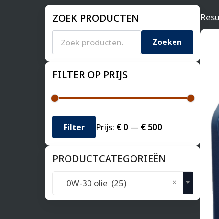
ZOEK PRODUCTEN
Resu
Zoeken
naar:
Zoeken
FILTER OP PRIJS
Min.
Max.
Prijs:
€ 0
—
€ 500
Filter
prijs
prijs
PRODUCTCATEGORIEËN
×
0W-30 olie (25)