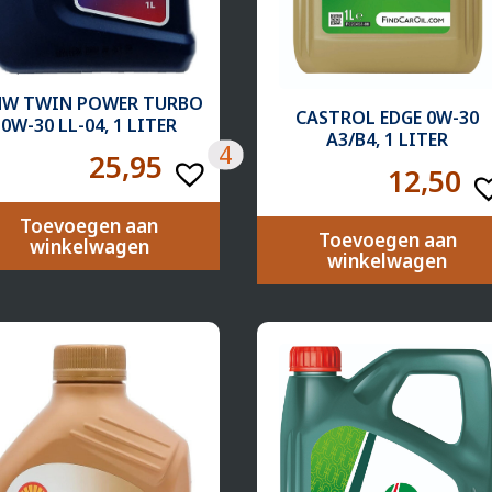
W TWIN POWER TURBO
CASTROL EDGE 0W-30
0W-30 LL-04, 1 LITER
A3/B4, 1 LITER
4
25,95
12,50
Toevoegen aan
Toevoegen aan
winkelwagen
winkelwagen