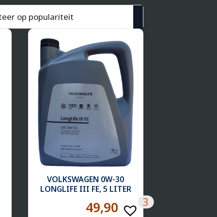
rd
eit
VOLKSWAGEN 0W-30
LONGLIFE III FE, 5 LITER
3
49,90