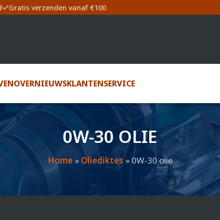
d
Gratis verzenden vanaf €100
VEN
OVER
NIEUWS
KLANTENSERVICE
0W-30 OLIE
Home
»
Oliediktes
»
0W-30 olie