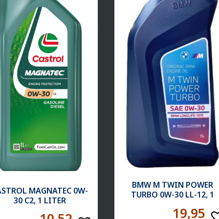
BMW M TWIN POWER
ASTROL MAGNATEC 0W-
TURBO 0W-30 LL-12, 1
30 C2, 1 LITER
LITER
19,95
10,52