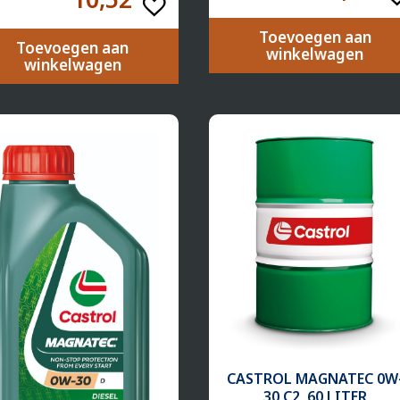
Toevoegen aan
Toevoegen aan
winkelwagen
winkelwagen
CASTROL MAGNATEC 0W
30 C2, 60 LITER