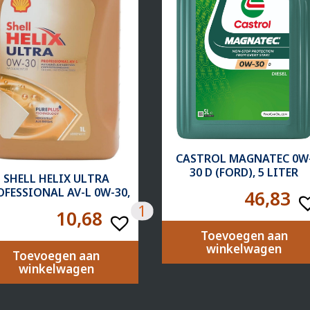
CASTROL MAGNATEC 0W
30 D (FORD), 5 LITER
SHELL HELIX ULTRA
OFESSIONAL AV-L 0W-30,
46,83
1 LITER
1
10,68
Toevoegen aan
winkelwagen
Toevoegen aan
winkelwagen