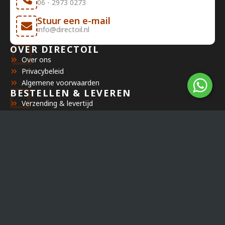
06 - 2973 0273
Stuur een e-mail
info@directoil.nl
OVER DIRECTOIL
Over ons
Privacybeleid
Algemene voorwaarden
BESTELLEN & LEVEREN
Verzending & levertijd
Betaalmethoden
Orderstatus
KLANTENSERVICE
Mijn account
Veelgestelde vragen
Retourbeleid
BEDRIJF
Directoil
Minorcalaan 14
3772 WV, Barneveld