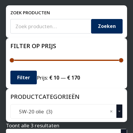
ZOEK PRODUCTEN
Zoeken
naar:
Zoeken
FILTER OP PRIJS
Min.
Max.
Prijs:
€ 10
—
€ 170
Filter
prijs
prijs
PRODUCTCATEGORIEËN
×
5W-20 olie (3)
Gesorteerd
Toont alle 3 resultaten
op