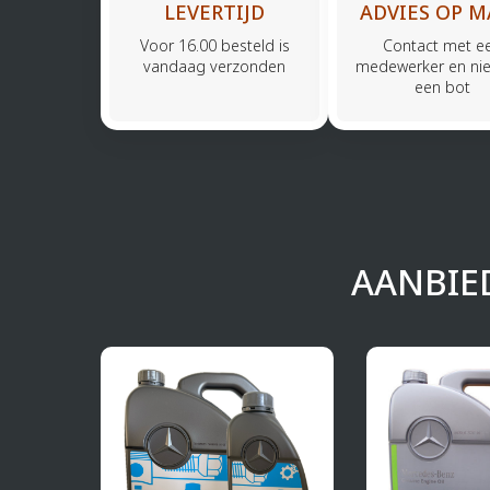
LEVERTIJD
ADVIES OP M
Voor 16.00 besteld is
Contact met e
vandaag verzonden
medewerker en nie
een bot
AANBIE