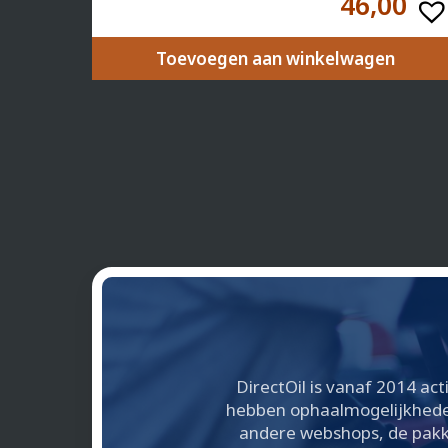
46,00
Toevoegen aan winkelwagen
DirectOil is vanaf 2014 act
hebben ophaalmogelijkheden 
andere webshops, de pakke