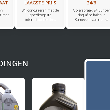
AAT
LAAGSTE PRIJS
24/6
en
Wij concurreren met de
Op afspraak 24 uur per
t met
goedkoopste
dag af te halen in
internetaanbieders
Barneveld van ma-za
DINGEN