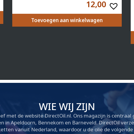
12,00
Toevoegen aan winkelwagen
WIE WIJ ZIJN
ief met de website DirectOil.nl. Ons magazijn is centraa
in Apeldoorn, Bennekom en Barneveld. DirectOil verzend
tten vanuit Nederland, waardoor u de olie de volgende da