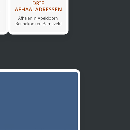
DRIE
AFHAALADRESSEN
Afhalen in Apeldoorn,
Bennekom en Barneveld