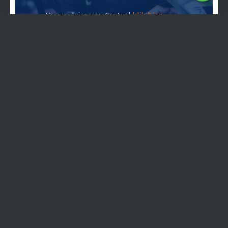
Voor advies van Castrol
klik hier
Voor advies van Shell
klik hier
Voor advies van Total
klik hier
Voor advies van Mobil
klik hier
Komt u er niet uit? Dan kunt u ons altijd
mailen
of contact opnemen via 06 - 2973 0273. U kunt
ons op bovenstaand nummer ook Whatsappen
voor advies. Als we de telefoon niet kunnen
opnemen, dan bellen we u zo spoedig mogelijk
terug.