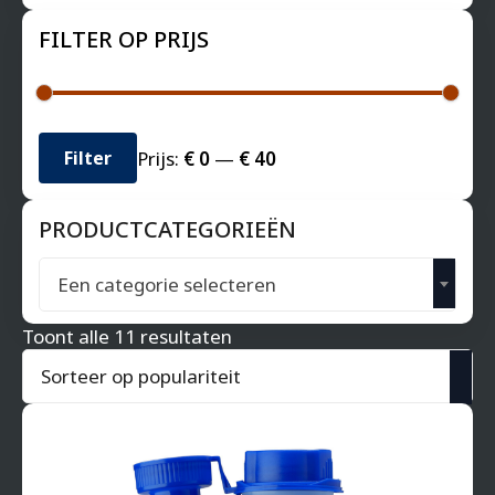
FILTER OP PRIJS
Min.
Max.
Prijs:
€ 0
—
€ 40
Filter
prijs
prijs
PRODUCTCATEGORIEËN
Een categorie selecteren
Gesorteerd
Toont alle 11 resultaten
op
populariteit