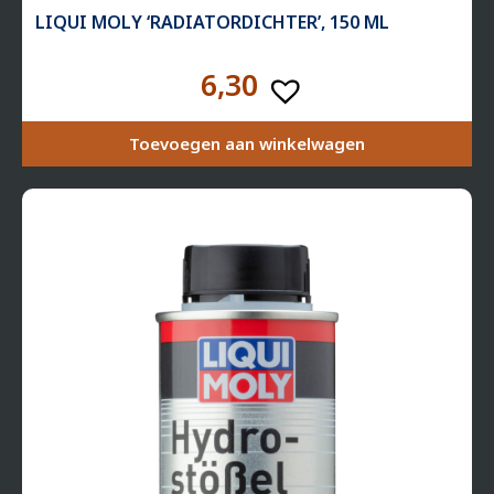
LIQUI MOLY ‘RADI­A­T­OR­DICHTER’, 150 ML
6,30
Toevoegen aan winkelwagen