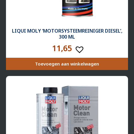
LIQUI MOLY ‘MOTOR­SYS­TEEM­REI­NIGER DIESEL’,
300 ML
11,65
Toevoegen aan winkelwagen