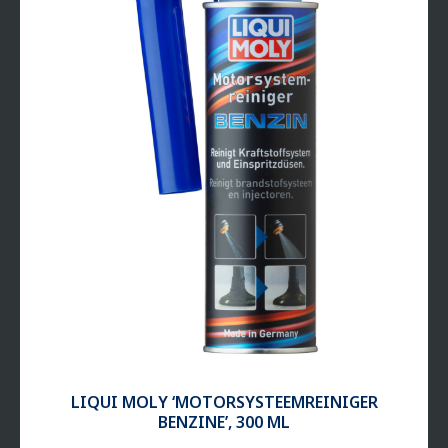
LIQUI MOLY ‘MOTOR­SYS­TEEM­REI­NIGER
BENZINE’, 300 ML