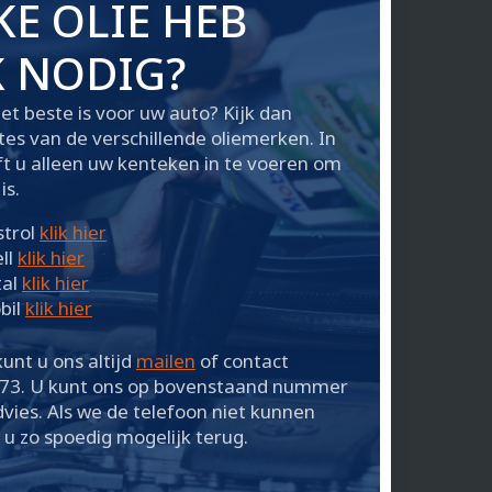
E OLIE HEB
K NODIG?
het beste is voor uw auto? Kijk dan
ites van de verschillende oliemerken. In
t u alleen uw kenteken in te voeren om
is.
strol
klik hier
ll
klik hier
tal
klik hier
bil
klik hier
unt u ons altijd
mailen
of contact
73. U kunt ons op bovenstaand nummer
ies. Als we de telefoon niet kunnen
u zo spoedig mogelijk terug.