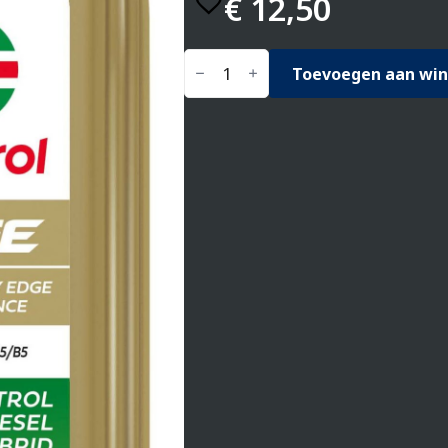
€
12,50
Castrol
Edge
Toevoegen aan wi
0W-
30
A5/B5,
1
liter
aantal