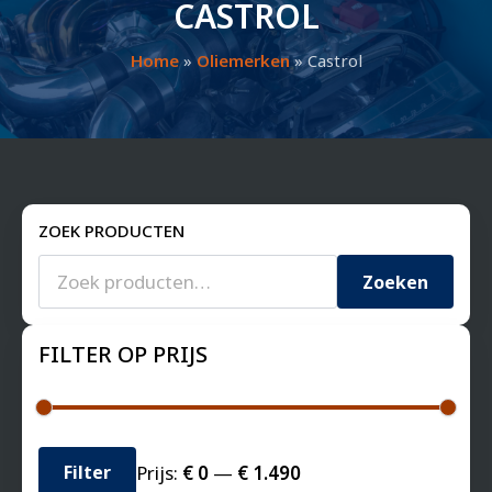
CASTROL
Home
»
Oliemerken
»
Castrol
ZOEK PRODUCTEN
Zoeken
naar:
Zoeken
FILTER OP PRIJS
Min.
Max.
Prijs:
€ 0
—
€ 1.490
Filter
prijs
prijs