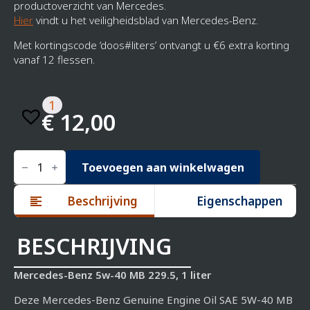
productoverzicht van Mercedes.
Hier
vindt u het veiligheidsblad van Mercedes-Benz.
Met kortingscode ‘doos#liters’ ontvangt u €6 extra korting
vanaf 12 flessen.
1
€
12,00
Mercedes-
Benz
Toevoegen aan winkelwagen
5W-
40
Beschrijving
Eigenschappen
MB
229.5,
1
liter
BESCHRIJVING
aantal
Mercedes-Benz 5w-40 MB 229.5, 1 liter
Deze Mercedes-Benz Genuine Engine Oil SAE 5W-40 MB