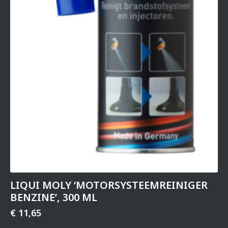
LIQUI MOLY ‘MOTOR­SYS­TEEM­REI­NIGER
BENZINE’, 300 ML
€
11,65