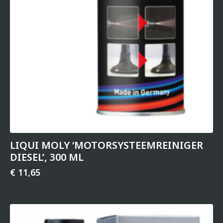
LIQUI MOLY ‘MOTOR­SYS­TEEM­REI­NIGER
DIESEL’, 300 ML
€
11,65