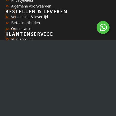
Privacybeleid
Algemene voorwaarden
BESTELLEN & LEVEREN
Verzending & levertijd
Betaalmethoden
Orderstatus
KLANTENSERVICE
Mijn account
Veelgestelde vragen
Retourbeleid
BEDRIJF
Directoil
Minorcalaan 14
3772 WV, Barneveld
KVK:
66998085
BTW:
NL001138658B07