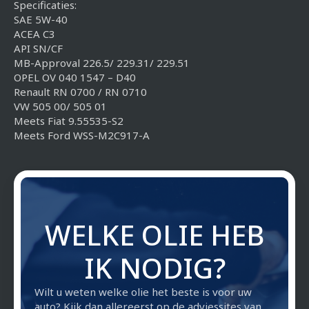
Specificaties:
SAE 5W-40
ACEA C3
API SN/CF
MB-Approval 226.5/ 229.31/ 229.51
OPEL OV 040 1547 – D40
Renault RN 0700 / RN 0710
VW 505 00/ 505 01
Meets Fiat 9.55535-S2
Meets Ford WSS-M2C917-A
WELKE OLIE HEB
IK NODIG?
Wilt u weten welke olie het beste is voor uw
auto? Kijk dan allereerst op de adviessites van