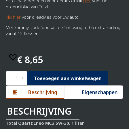
Scroll naar beneden voor details of klik
hier
voor het
productblad van Total.
Klik hier
voor olieadvies voor uw auto.
Met kortingscode ‘doos#liters’ ontvangt u €6 extra korting
vanaf 12 flessen.
€
8,65
Total
Quartz
Toevoegen aan winkelwagen
Ineo
MC3
Beschrijving
Eigenschappen
5W-
30
1
liter
BESCHRIJVING
aantal
Total Quartz Ineo MC3 5W-30, 1 liter