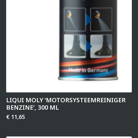
LIQUI MOLY ‘MOTOR­SYS­TEEM­REI­NIGER
BENZINE’, 300 ML
€
11,65