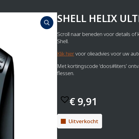
SHELL HELIX ULT
Scroll naar beneden voor details of k
Shell.
Klik hier
voor olieadvies voor uw aut
Met kortingscode ‘doos#liters’ ontv
flessen.
€
9,91
Uitverkocht