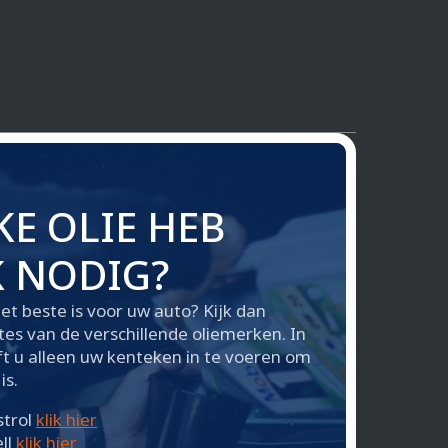
E OLIE HEB
K NODIG?
het beste is voor uw auto? Kijk dan
ites van de verschillende oliemerken. In
t u alleen uw kenteken in te voeren om
is.
strol
klik hier
ll
klik hier