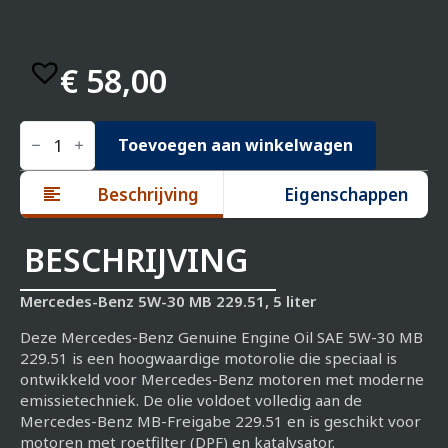
€
58,00
Mercedes-
Benz
Toevoegen aan winkelwagen
5W-
30
Beschrijving
Eigenschappen
MB
229.51
5L
aantal
BESCHRIJVING
Mercedes-Benz 5W-30 MB 229.51, 5 liter
Deze Mercedes-Benz Genuine Engine Oil SAE 5W-30 MB
229.51 is een hoogwaardige motorolie die speciaal is
ontwikkeld voor Mercedes-Benz motoren met moderne
emissietechniek. De olie voldoet volledig aan de
Mercedes-Benz MB-Freigabe 229.51 en is geschikt voor
motoren met roetfilter (DPF) en katalysator.