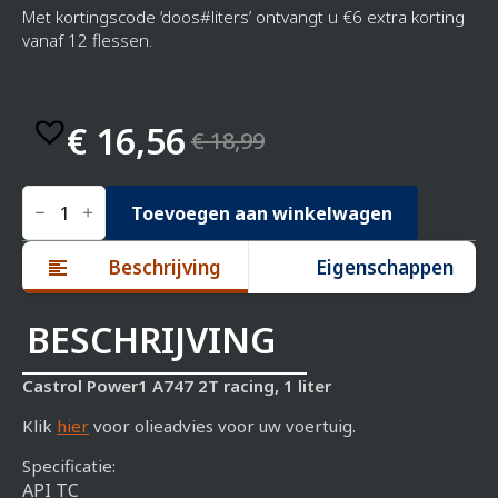
Met kortingscode ‘doos#liters’ ontvangt u €6 extra korting
vanaf 12 flessen.
€
16,56
€
18,99
Oorspronkelijke
Huidige
prijs
prijs
Castrol
power1
Toevoegen aan winkelwagen
A747
was:
is:
2T
Beschrijving
Eigenschappen
(circuit),
€ 18,99.
€ 16,56.
1
liter
aantal
BESCHRIJVING
Castrol Power1 A747 2T racing, 1 liter
Klik
hier
voor olieadvies voor uw voertuig.
Specificatie:
API TC