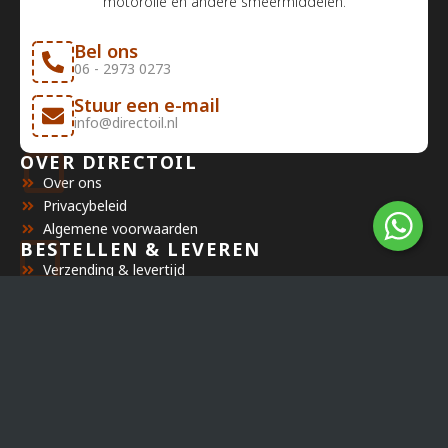
motorolie en andere smeermiddelen.
Bel ons
06 - 2973 0273
Stuur een e-mail
info@directoil.nl
OVER DIRECTOIL
Over ons
Privacybeleid
Algemene voorwaarden
BESTELLEN & LEVEREN
Verzending & levertijd
Betaalmethoden
Orderstatus
KLANTENSERVICE
Mijn account
Veelgestelde vragen
Retourbeleid
BEDRIJF
Directoil